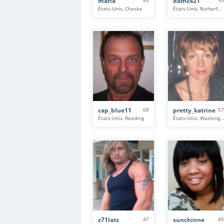
maria
45
damc421
55
États-Unis, Chaska
États-Unis, Rutherford
cap_blue11
68
pretty_katrine
57
États-Unis, Reading
États-Unis, Washington
z71latz
47
sunchinne
45