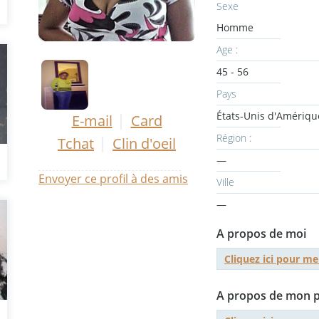
Sexe
Homme
Age :
45 - 56
Pays
États-Unis d'Amériqu
|
E-mail
Card
Région :
|
Tchat
Clin d'oeil
—
Envoyer ce profil à des amis
Ville
—
A propos de moi
Cliquez ici pour 
A propos de mon pa