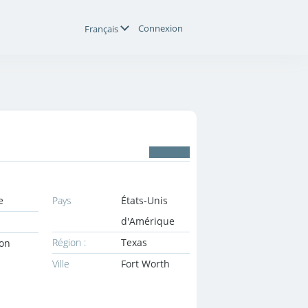
Connexion
Français
HORS-LIGNE
e
Pays
États-Unis
d'Amérique
Région :
Texas
ion
Ville
Fort Worth