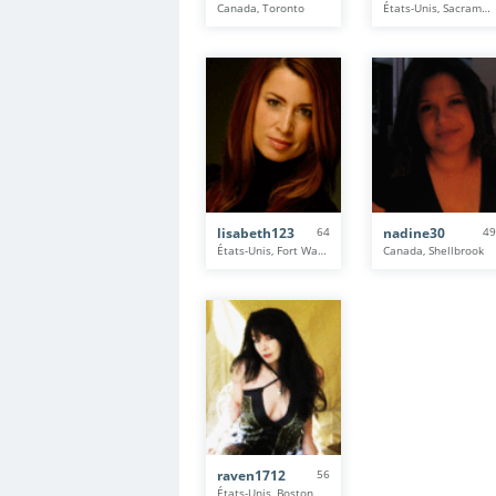
Canada, Toronto
États-Unis, Sacramento
lisabeth123
64
nadine30
49
États-Unis, Fort Washington
Canada, Shellbrook
raven1712
56
États-Unis, Boston