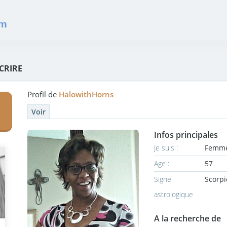
SCRIRE
Profil de
HalowithHorns
Voir
Infos principales
Je suis :
Femm
Age :
57
Signe
Scorp
astrologique
A la recherche de