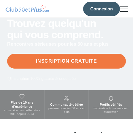
Connexion
Trouvez quelqu'un
qui vous comprend.
Rencontres sérieuses pour les 50 ans et plus
INSCRIPTION GRATUITE
Inscription 100% gratuite & sécurisée
Plus de 10 ans
Communauté dédiée
Profils vérifiés
d'expérience
pensée pour les 50 ans et
modération humaine avant
au service des célibataires
plus
publication
50+ depuis 2013